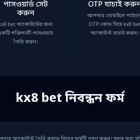
পাসওয়ার্ড সেট
OTP যাচাই করু
করুন
আপনার মোবাইলে পাঠান
kx8 bet অ্যাকাউন্টের জন্য
OTP কোড দিয়ে kx8 be
একটি শক্তিশালী পাসওয়ার্ড
অ্যাকাউন্ট যাচাই করুন।
তৈরি করুন।
kx8 bet নিবন্ধন ফর্ম
নার অ্যাকাউন্ট তৈরি করতে নিচের ফর্মটি পূরণ করুন। সমস্ত তথ্য সঠ