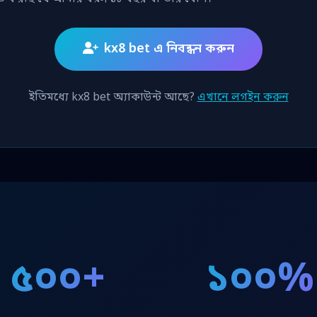
kx8 bet এ নিবন্ধন করুন
ইতিমধ্যে kx8 bet অ্যাকাউন্ট আছে?
এখানে লগইন করুন
৫০০+
১০০%