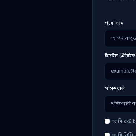
পুরো নাম
ইমেইল (ঐচ্ছিক
পাসওয়ার্ড
আমি kx8 
আমি নিশ্চি