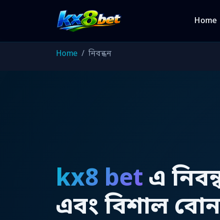
Home
Home
নিবন্ধন
kx8 bet
এ নিবন
এবং বিশাল বোন