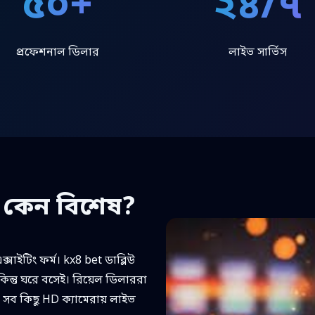
৫০+
২৪/৭
প্রফেশনাল ডিলার
লাইভ সার্ভিস
ভ কেন বিশেষ?
াইটিং ফর্ম। kx8 bet ডাব্লিউ
্তু ঘরে বসেই। রিয়েল ডিলাররা
, সব কিছু HD ক্যামেরায় লাইভ