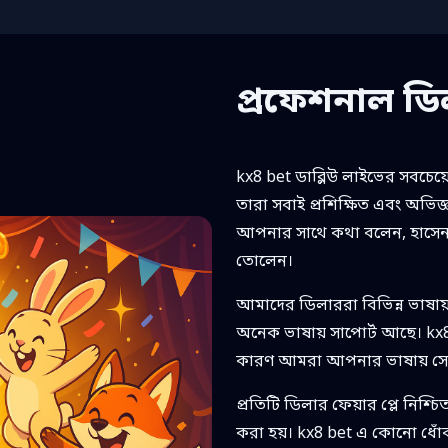
প্রফেশনাল ডি
kx8 bet ডাব্লিউ লাইভের সবচে
তারা সবাই প্রশিক্ষিত এবং অভিজ
আপনার সাথে কথা বলেন, হাসে
তোলেন।
আমাদের ডিলাররা বিভিন্ন ভাষায়
অনেক ভাষায় সাপোর্ট আছে। k
কারণ আমরা আপনার ভাষায় সেব
প্রতিটি ডিলার ফেয়ার প্লে নিশ
করা হয়। kx8 bet এ কোনো ধোঁকাব