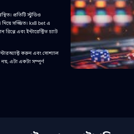
থিত। প্রতিটি স্টুডিও
দিয়ে সজ্জিত। kx8 bet এ
রিপ্লে এবং ইন্টারেক্টিভ চ্যাট
ন্টারঅ্যাক্ট করুন এবং সোশ্যাল
নয়, এটা একটা সম্পূর্ণ