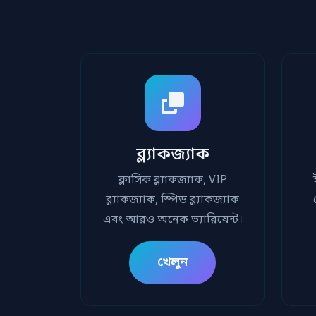
ব্ল্যাকজ্যাক
ক্লাসিক ব্ল্যাকজ্যাক, VIP
ব্ল্যাকজ্যাক, স্পিড ব্ল্যাকজ্যাক
এবং আরও অনেক ভ্যারিয়েন্ট।
খেলুন