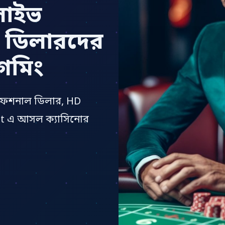
 লাইভ
ল ডিলারদের
েমিং
্রফেশনাল ডিলার, HD
8 bet এ আসল ক্যাসিনোর