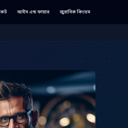
িকেট
আইস এন্ড ফায়ার
জুরাসিক কিংডম