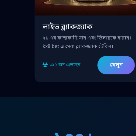
লাইভ ব্ল্যাকজ্যাক
২১ এর কাছাকাছি যান এবং ডিলারকে হারান।
kx8 bet এ সেরা ব্ল্যাকজ্যাক টেবিল।
খেলুন
১২৫ জন খেলছেন